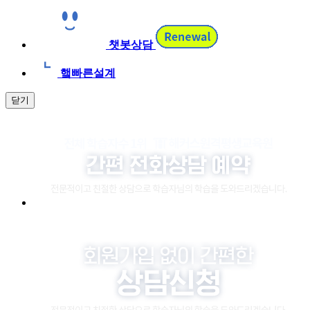
챗봇상담
햌빠른설계
닫기