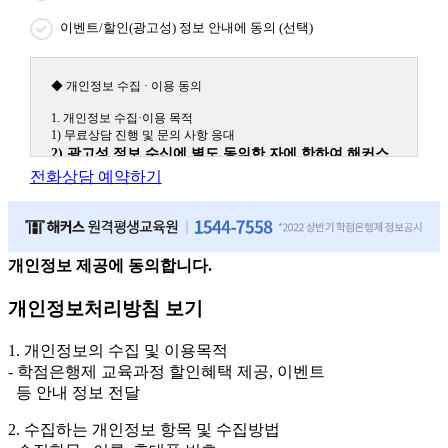
이벤트/할인(광고성) 정보 안내에 동의 (선택)
◆ 개인정보 수집 · 이용 동의
1. 개인정보 수집·이용 목적
1) 무료상담 진행 및 문의 사항 응대
2) 광고성 정보 수신에 별도 동의한 자에 한하여 해커스
원격평생교육원을 비롯한 해커스 교육그룹의 새로운 서
전화상담 예약하기
비스 신상품이나 이벤트, 최신 정보 안내 등 신청자의 취
향에 맞는 최적의 서비스를 제공하기 위함.
(해커스교육그룹: 해커스인강, 해커스프랩, 해커스톡, 해커스중국
어, 해커스일본어, 해커스잡, 해커스금융, 해커스임용, 해커스공무
원, 해커스경찰, 해커스소방, 해커스공인중개사, 해커스주택관리
개인정보 제공에 동의합니다.
사, 해커스편입 등)
개인정보처리방침 보기
2. 개인정보 수집·이용 항목: 이름, 휴대폰번호
3. 개인정보 보유/이용 기간: 법령상 정하는 경우를 제외
1. 개인정보의 수집 및 이용목적
하고는 회원탈퇴 시까지 이용 및 보관합니다. 단, 비회원
- 학점은행제 교육과정 할인혜택 제공, 이벤트
이거나 상담 시로부터 3년 이내 탈퇴하는 자의 경우, 소
등 안내 정보 전달
비자 불만 또는 분쟁처리를 위해 3년간 보관합니다.
2. 수집하는 개인정보 항목 및 수집방법
4. 신청자는 개인정보 수집·이용을 거부할 수 있습니다. 단, 거부의