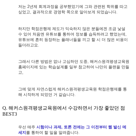
저는
2
년제 회계과정을 공부했었기에 그와 관련된 학위를 따고
싶었고
,
결과적으로 경영학 쪽으로 알아보게 되었습니다
.
하지만 학점은행제 제도가 익숙하지 않은 분들에겐 조금 낯설
수 있어
처음엔 유튜브를 통하여 정보를 습득하려고 했었는데
,
유튜브에 흔히 등장하는 플래너들을 끼고 할 시 더 많은 비용이
들더라고요.
그래서 다른 방법은 없나 고심하던 도중
,
해커스원격평생교육원
홈페이지에 있는 학습설계를 일부 참고하여 나만의 플랜을 만들
고
,
그에 맞게 자연스럽게 해커스원격평생교육원
학점은행제를 통
해 시작하게 되었던 거 같습니다
.
Q. 해커스원격평생교육원에서 수강하면서 가장 좋았던 점
BEST3
우선 매주
시험이나 과제
,
토론 전에는 그 이전부터 웹 발신 메
세지
를 통하여 할 일을
알려줍니다
.