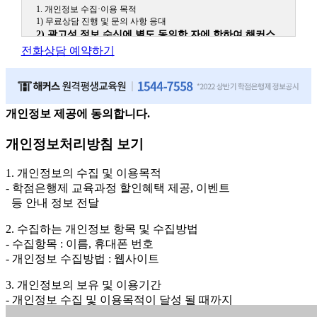
1. 개인정보 수집·이용 목적
1) 무료상담 진행 및 문의 사항 응대
2) 광고성 정보 수신에 별도 동의한 자에 한하여 해커스
원격평생교육원을 비롯한 해커스 교육그룹의 새로운 서
전화상담 예약하기
비스 신상품이나 이벤트, 최신 정보 안내 등 신청자의 취
향에 맞는 최적의 서비스를 제공하기 위함.
(해커스교육그룹: 해커스인강, 해커스프랩, 해커스톡, 해커스중국
어, 해커스일본어, 해커스잡, 해커스금융, 해커스임용, 해커스공무
원, 해커스경찰, 해커스소방, 해커스공인중개사, 해커스주택관리
개인정보 제공에 동의합니다.
사, 해커스편입 등)
개인정보처리방침 보기
2. 개인정보 수집·이용 항목: 이름, 휴대폰번호
3. 개인정보 보유/이용 기간: 법령상 정하는 경우를 제외
1. 개인정보의 수집 및 이용목적
하고는 회원탈퇴 시까지 이용 및 보관합니다. 단, 비회원
- 학점은행제 교육과정 할인혜택 제공, 이벤트
이거나 상담 시로부터 3년 이내 탈퇴하는 자의 경우, 소
등 안내 정보 전달
비자 불만 또는 분쟁처리를 위해 3년간 보관합니다.
2. 수집하는 개인정보 항목 및 수집방법
4. 신청자는 개인정보 수집·이용을 거부할 수 있습니다. 단, 거부의
- 수집항목 : 이름, 휴대폰 번호
경우에는 상담 신청이 제한됩니다.
- 개인정보 수집방법 : 웹사이트
3. 개인정보의 보유 및 이용기간
- 개인정보 수집 및 이용목적이 달성 될 때까지