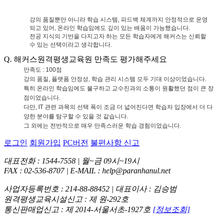
강의 품질뿐만 아니라 학습 시스템
,
피드백 체계까지 안정적으로 운영
되고 있어
,
온라인 학습임에도 깊이 있는 배움이 가능했습니다
.
전공 지식의 기반을 다지고자 하는 모든 학습자에게 해커스는 신뢰할
수 있는 선택이라고 생각합니다
.
Q. 해커스원격평생교육원 만족도 평가해주세요
만족도
: 100
점
강의 품질
,
플랫폼 안정성
,
학습 관리 시스템 모두 기대 이상이었습니다
.
특히 온라인 학습임에도 불구하고 교수진과의 소통이 원활했던 점이 큰 장
점이었습니다
.
다만
, IT
관련 과목의 선택 폭이 조금 더 넓어진다면 학습자 입장에서 더 다
양한 분야를 탐구할 수 있을 것 같습니다
.
그 외에는 전반적으로 매우 만족스러운 학습 경험이었습니다
.
로그인
회원가입
PC버전
불편사항 신고
대표전화 : 1544-7558 | 월~금 09시~19시
FAX : 02-536-8707 | E-MAIL : help@paranhanul.net
사업자등록번호 : 214-88-88452 | 대표이사 : 김승범
원격평생교육시설신고 : 제 원-292호
통신판매업신고 : 제 2014-서울서초-1927호
[정보조회]