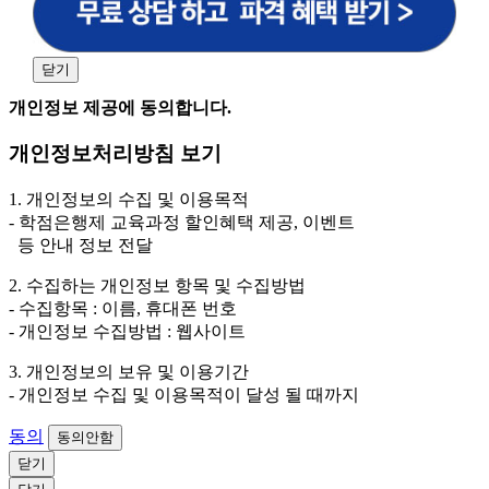
비스 신상품이나 이벤트, 최신 정보 안내 등 신청자의 취
향에 맞는 최적의 서비스를 제공하기 위함.
(해커스교육그룹: 해커스인강, 해커스프랩, 해커스톡, 해커스중국
어, 해커스일본어, 해커스잡, 해커스금융, 해커스임용, 해커스공무
닫기
원, 해커스경찰, 해커스소방, 해커스공인중개사, 해커스주택관리
사, 해커스편입 등)
개인정보 제공에 동의합니다.
2. 개인정보 수집·이용 항목: 이름, 휴대폰번호
개인정보처리방침 보기
3. 개인정보 보유/이용 기간: 법령상 정하는 경우를 제
외하고는 회원탈퇴 시까지 이용 및 보관합니다. 단, 비회
1. 개인정보의 수집 및 이용목적
원이거나 상담 시로부터 3년 이내 탈퇴하는 자의 경우,
- 학점은행제 교육과정 할인혜택 제공, 이벤트
소비자 불만 또는 분쟁처리를 위해 3년간 보관합니다.
등 안내 정보 전달
4. 신청자는 개인정보 수집·이용을 거부할 수 있습니다. 단, 거부
2. 수집하는 개인정보 항목 및 수집방법
의 경우에는 상담 신청이 제한됩니다.
- 수집항목 : 이름, 휴대폰 번호
- 개인정보 수집방법 : 웹사이트
3. 개인정보의 보유 및 이용기간
- 개인정보 수집 및 이용목적이 달성 될 때까지
동의
동의안함
닫기