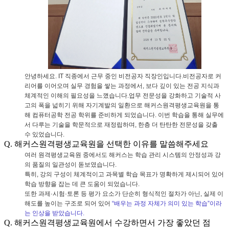
안녕하세요
. IT
직종에서 근무 중인 비전공자 직장인입니다
.
비전공자로 커
리어를 이어오며 실무 경험을 쌓는 과정에서
,
보다 깊이 있는 전공 지식과
체계적인 이해의 필요성을 느꼈습니다
.
업무 전문성을 강화하고 기술적 사
고의 폭을 넓히기 위해 자기계발의 일환으로 해커스원격평생교육원을 통
해 컴퓨터공학 전공 학위를 준비하게 되었습니다
.
이번 학습을 통해 실무에
서 다루는 기술을 학문적으로 재정립하며
,
한층 더 탄탄한 전문성을 갖출
수 있었습니다
.
Q. 해커스원격평생교육원을 선택한 이유를 말씀해주세요
여러 원격평생교육원 중에서도 해커스는 학습 관리 시스템의 안정성과 강
의 품질의 일관성이 돋보였습니다
.
특히
,
강의 구성이 체계적이고 과목별 학습 목표가 명확하게 제시되어 있어
학습 방향을 잡는 데 큰 도움이 되었습니다
.
또한 과제
·
시험
·
토론 등 평가 요소가 단순히 형식적인 절차가 아닌
,
실제 이
해도를 높이는 구조로 되어 있어
“
배우는 과정 자체가 의미 있는 학습
”
이라
는 인상을 받았습니다
.
Q. 해커스원격평생교육원에서 수강하면서 가장 좋았던 점