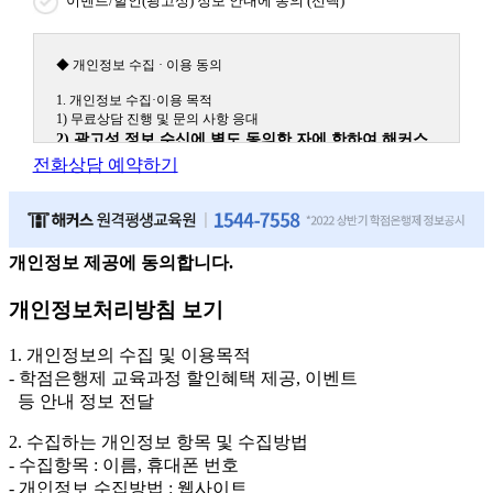
이벤트/할인(광고성) 정보 안내에 동의 (선택)
◆ 개인정보 수집 · 이용 동의
1. 개인정보 수집·이용 목적
1) 무료상담 진행 및 문의 사항 응대
2) 광고성 정보 수신에 별도 동의한 자에 한하여 해커스
원격평생교육원을 비롯한 해커스 교육그룹의 새로운 서
전화상담 예약하기
비스 신상품이나 이벤트, 최신 정보 안내 등 신청자의 취
향에 맞는 최적의 서비스를 제공하기 위함.
(해커스교육그룹: 해커스인강, 해커스프랩, 해커스톡, 해커스중국
어, 해커스일본어, 해커스잡, 해커스금융, 해커스임용, 해커스공무
원, 해커스경찰, 해커스소방, 해커스공인중개사, 해커스주택관리
개인정보 제공에 동의합니다.
사, 해커스편입 등)
개인정보처리방침 보기
2. 개인정보 수집·이용 항목: 이름, 휴대폰번호
3. 개인정보 보유/이용 기간: 법령상 정하는 경우를 제외
1. 개인정보의 수집 및 이용목적
하고는 회원탈퇴 시까지 이용 및 보관합니다. 단, 비회원
- 학점은행제 교육과정 할인혜택 제공, 이벤트
이거나 상담 시로부터 3년 이내 탈퇴하는 자의 경우, 소
등 안내 정보 전달
비자 불만 또는 분쟁처리를 위해 3년간 보관합니다.
2. 수집하는 개인정보 항목 및 수집방법
4. 신청자는 개인정보 수집·이용을 거부할 수 있습니다. 단, 거부의
- 수집항목 : 이름, 휴대폰 번호
경우에는 상담 신청이 제한됩니다.
- 개인정보 수집방법 : 웹사이트