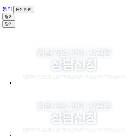
동의
동의안함
닫기
닫기