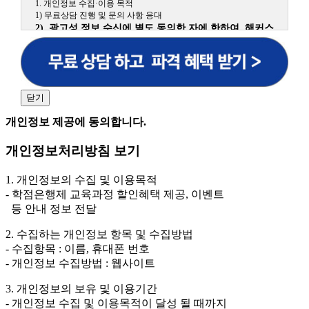
1. 개인정보 수집·이용 목적
1) 무료상담 진행 및 문의 사항 응대
2) 광고성 정보 수신에 별도 동의한 자에 한하여 해커스
원격평생교육원을 비롯한 해커스 교육그룹의 새로운 서
비스 신상품이나 이벤트, 최신 정보 안내 등 신청자의 취
향에 맞는 최적의 서비스를 제공하기 위함.
(해커스교육그룹: 해커스인강, 해커스프랩, 해커스톡, 해커스중국
어, 해커스일본어, 해커스잡, 해커스금융, 해커스임용, 해커스공무
닫기
원, 해커스경찰, 해커스소방, 해커스공인중개사, 해커스주택관리
사, 해커스편입 등)
개인정보 제공에 동의합니다.
2. 개인정보 수집·이용 항목: 이름, 휴대폰번호
개인정보처리방침 보기
3. 개인정보 보유/이용 기간: 법령상 정하는 경우를 제
외하고는 회원탈퇴 시까지 이용 및 보관합니다. 단, 비회
1. 개인정보의 수집 및 이용목적
원이거나 상담 시로부터 3년 이내 탈퇴하는 자의 경우,
- 학점은행제 교육과정 할인혜택 제공, 이벤트
소비자 불만 또는 분쟁처리를 위해 3년간 보관합니다.
등 안내 정보 전달
4. 신청자는 개인정보 수집·이용을 거부할 수 있습니다. 단, 거부
2. 수집하는 개인정보 항목 및 수집방법
의 경우에는 상담 신청이 제한됩니다.
- 수집항목 : 이름, 휴대폰 번호
- 개인정보 수집방법 : 웹사이트
3. 개인정보의 보유 및 이용기간
- 개인정보 수집 및 이용목적이 달성 될 때까지