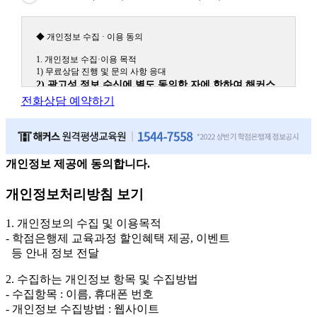
◆ 개인정보 수집 · 이용 동의
1. 개인정보 수집·이용 목적
1) 무료상담 진행 및 문의 사항 응대
2) 광고성 정보 수신에 별도 동의한 자에 한하여 해커스
원격평생교육원을 비롯한 해커스 교육그룹의 새로운 서
전화상담 예약하기
비스 신상품이나 이벤트, 최신 정보 안내 등 신청자의 취
향에 맞는 최적의 서비스를 제공하기 위함.
(해커스교육그룹: 해커스인강, 해커스프랩, 해커스톡, 해커스중국
어, 해커스일본어, 해커스잡, 해커스금융, 해커스임용, 해커스공무
원, 해커스경찰, 해커스소방, 해커스공인중개사, 해커스주택관리
개인정보 제공에 동의합니다.
사, 해커스편입 등)
개인정보처리방침 보기
2. 개인정보 수집·이용 항목: 이름, 휴대폰번호
3. 개인정보 보유/이용 기간: 법령상 정하는 경우를 제외
1. 개인정보의 수집 및 이용목적
하고는 회원탈퇴 시까지 이용 및 보관합니다. 단, 비회원
- 학점은행제 교육과정 할인혜택 제공, 이벤트
이거나 상담 시로부터 3년 이내 탈퇴하는 자의 경우, 소
등 안내 정보 전달
비자 불만 또는 분쟁처리를 위해 3년간 보관합니다.
2. 수집하는 개인정보 항목 및 수집방법
4. 신청자는 개인정보 수집·이용을 거부할 수 있습니다. 단, 거부의
- 수집항목 : 이름, 휴대폰 번호
경우에는 상담 신청이 제한됩니다.
- 개인정보 수집방법 : 웹사이트