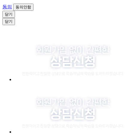
동의
동의안함
닫기
닫기