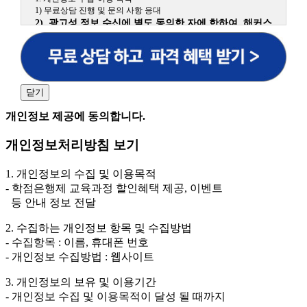
1) 무료상담 진행 및 문의 사항 응대
2) 광고성 정보 수신에 별도 동의한 자에 한하여 해커스
원격평생교육원을 비롯한 해커스 교육그룹의 새로운 서
비스 신상품이나 이벤트, 최신 정보 안내 등 신청자의 취
향에 맞는 최적의 서비스를 제공하기 위함.
(해커스교육그룹: 해커스인강, 해커스프랩, 해커스톡, 해커스중국
어, 해커스일본어, 해커스잡, 해커스금융, 해커스임용, 해커스공무
닫기
원, 해커스경찰, 해커스소방, 해커스공인중개사, 해커스주택관리
사, 해커스편입 등)
개인정보 제공에 동의합니다.
2. 개인정보 수집·이용 항목: 이름, 휴대폰번호
개인정보처리방침 보기
3. 개인정보 보유/이용 기간: 법령상 정하는 경우를 제
외하고는 회원탈퇴 시까지 이용 및 보관합니다. 단, 비회
1. 개인정보의 수집 및 이용목적
원이거나 상담 시로부터 3년 이내 탈퇴하는 자의 경우,
- 학점은행제 교육과정 할인혜택 제공, 이벤트
소비자 불만 또는 분쟁처리를 위해 3년간 보관합니다.
등 안내 정보 전달
4. 신청자는 개인정보 수집·이용을 거부할 수 있습니다. 단, 거부
2. 수집하는 개인정보 항목 및 수집방법
의 경우에는 상담 신청이 제한됩니다.
- 수집항목 : 이름, 휴대폰 번호
- 개인정보 수집방법 : 웹사이트
3. 개인정보의 보유 및 이용기간
- 개인정보 수집 및 이용목적이 달성 될 때까지