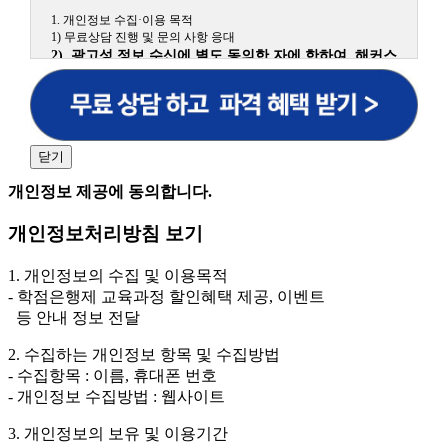
1. 개인정보 수집·이용 목적
1) 무료상담 진행 및 문의 사항 응대
2) 광고성 정보 수신에 별도 동의한 자에 한하여 해커스
원격평생교육원을 비롯한 해커스 교육그룹의 새로운 서
비스 신상품이나 이벤트, 최신 정보 안내 등 신청자의 취
향에 맞는 최적의 서비스를 제공하기 위함.
(해커스교육그룹: 해커스인강, 해커스프랩, 해커스톡, 해커스중국
어, 해커스일본어, 해커스잡, 해커스금융, 해커스임용, 해커스공무
닫기
원, 해커스경찰, 해커스소방, 해커스공인중개사, 해커스주택관리
사, 해커스편입 등)
개인정보 제공에 동의합니다.
2. 개인정보 수집·이용 항목: 이름, 휴대폰번호
개인정보처리방침 보기
3. 개인정보 보유/이용 기간: 법령상 정하는 경우를 제
외하고는 회원탈퇴 시까지 이용 및 보관합니다. 단, 비회
1. 개인정보의 수집 및 이용목적
원이거나 상담 시로부터 3년 이내 탈퇴하는 자의 경우,
- 학점은행제 교육과정 할인혜택 제공, 이벤트
소비자 불만 또는 분쟁처리를 위해 3년간 보관합니다.
등 안내 정보 전달
4. 신청자는 개인정보 수집·이용을 거부할 수 있습니다. 단, 거부
2. 수집하는 개인정보 항목 및 수집방법
의 경우에는 상담 신청이 제한됩니다.
- 수집항목 : 이름, 휴대폰 번호
- 개인정보 수집방법 : 웹사이트
3. 개인정보의 보유 및 이용기간