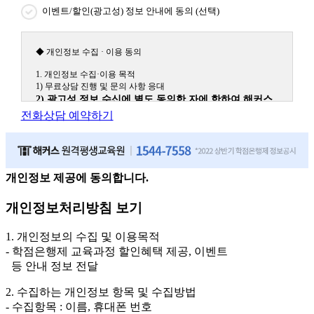
이벤트/할인(광고성) 정보 안내에 동의 (선택)
◆ 개인정보 수집 · 이용 동의
1. 개인정보 수집·이용 목적
1) 무료상담 진행 및 문의 사항 응대
2) 광고성 정보 수신에 별도 동의한 자에 한하여 해커스
원격평생교육원을 비롯한 해커스 교육그룹의 새로운 서
전화상담 예약하기
비스 신상품이나 이벤트, 최신 정보 안내 등 신청자의 취
향에 맞는 최적의 서비스를 제공하기 위함.
(해커스교육그룹: 해커스인강, 해커스프랩, 해커스톡, 해커스중국
어, 해커스일본어, 해커스잡, 해커스금융, 해커스임용, 해커스공무
원, 해커스경찰, 해커스소방, 해커스공인중개사, 해커스주택관리
개인정보 제공에 동의합니다.
사, 해커스편입 등)
개인정보처리방침 보기
2. 개인정보 수집·이용 항목: 이름, 휴대폰번호
3. 개인정보 보유/이용 기간: 법령상 정하는 경우를 제외
1. 개인정보의 수집 및 이용목적
하고는 회원탈퇴 시까지 이용 및 보관합니다. 단, 비회원
- 학점은행제 교육과정 할인혜택 제공, 이벤트
이거나 상담 시로부터 3년 이내 탈퇴하는 자의 경우, 소
등 안내 정보 전달
비자 불만 또는 분쟁처리를 위해 3년간 보관합니다.
2. 수집하는 개인정보 항목 및 수집방법
4. 신청자는 개인정보 수집·이용을 거부할 수 있습니다. 단, 거부의
- 수집항목 : 이름, 휴대폰 번호
경우에는 상담 신청이 제한됩니다.