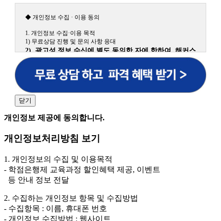
◆ 개인정보 수집 · 이용 동의
1. 개인정보 수집·이용 목적
1) 무료상담 진행 및 문의 사항 응대
2) 광고성 정보 수신에 별도 동의한 자에 한하여 해커스
원격평생교육원을 비롯한 해커스 교육그룹의 새로운 서
비스 신상품이나 이벤트, 최신 정보 안내 등 신청자의 취
향에 맞는 최적의 서비스를 제공하기 위함.
(해커스교육그룹: 해커스인강, 해커스프랩, 해커스톡, 해커스중국
어, 해커스일본어, 해커스잡, 해커스금융, 해커스임용, 해커스공무
닫기
원, 해커스경찰, 해커스소방, 해커스공인중개사, 해커스주택관리
사, 해커스편입 등)
개인정보 제공에 동의합니다.
2. 개인정보 수집·이용 항목: 이름, 휴대폰번호
개인정보처리방침 보기
3. 개인정보 보유/이용 기간: 법령상 정하는 경우를 제
외하고는 회원탈퇴 시까지 이용 및 보관합니다. 단, 비회
1. 개인정보의 수집 및 이용목적
원이거나 상담 시로부터 3년 이내 탈퇴하는 자의 경우,
- 학점은행제 교육과정 할인혜택 제공, 이벤트
소비자 불만 또는 분쟁처리를 위해 3년간 보관합니다.
등 안내 정보 전달
4. 신청자는 개인정보 수집·이용을 거부할 수 있습니다. 단, 거부
2. 수집하는 개인정보 항목 및 수집방법
의 경우에는 상담 신청이 제한됩니다.
- 수집항목 : 이름, 휴대폰 번호
- 개인정보 수집방법 : 웹사이트