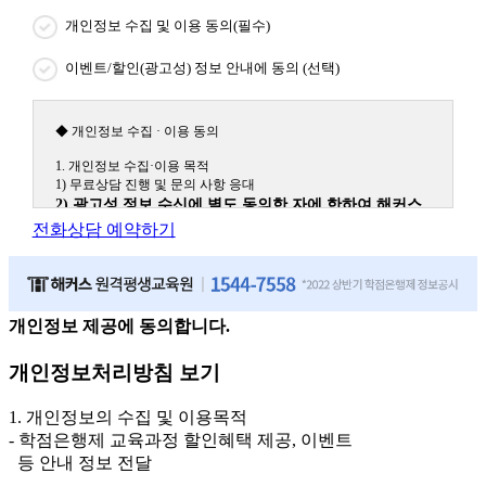
개인정보 수집 및 이용 동의(필수)
이벤트/할인(광고성) 정보 안내에 동의 (선택)
◆ 개인정보 수집 · 이용 동의
1. 개인정보 수집·이용 목적
1) 무료상담 진행 및 문의 사항 응대
2) 광고성 정보 수신에 별도 동의한 자에 한하여 해커스
원격평생교육원을 비롯한 해커스 교육그룹의 새로운 서
전화상담 예약하기
비스 신상품이나 이벤트, 최신 정보 안내 등 신청자의 취
향에 맞는 최적의 서비스를 제공하기 위함.
(해커스교육그룹: 해커스인강, 해커스프랩, 해커스톡, 해커스중국
어, 해커스일본어, 해커스잡, 해커스금융, 해커스임용, 해커스공무
원, 해커스경찰, 해커스소방, 해커스공인중개사, 해커스주택관리
개인정보 제공에 동의합니다.
사, 해커스편입 등)
개인정보처리방침 보기
2. 개인정보 수집·이용 항목: 이름, 휴대폰번호
3. 개인정보 보유/이용 기간: 법령상 정하는 경우를 제외
1. 개인정보의 수집 및 이용목적
하고는 회원탈퇴 시까지 이용 및 보관합니다. 단, 비회원
- 학점은행제 교육과정 할인혜택 제공, 이벤트
이거나 상담 시로부터 3년 이내 탈퇴하는 자의 경우, 소
등 안내 정보 전달
비자 불만 또는 분쟁처리를 위해 3년간 보관합니다.