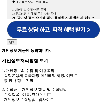
◆ 개인정보 수집 · 이용 동의
1. 개인정보 수집·이용 목적
1) 무료상담 진행 및 문의 사항 응대
2) 광고성 정보 수신에 별도 동의한 자에 한하여 해커스
원격평생교육원을 비롯한 해커스 교육그룹의 새로운 서
비스 신상품이나 이벤트, 최신 정보 안내 등 신청자의 취
향에 맞는 최적의 서비스를 제공하기 위함.
(해커스교육그룹: 해커스인강, 해커스프랩, 해커스톡, 해커스중국
어, 해커스일본어, 해커스잡, 해커스금융, 해커스임용, 해커스공무
닫기
원, 해커스경찰, 해커스소방, 해커스공인중개사, 해커스주택관리
사, 해커스편입 등)
개인정보 제공에 동의합니다.
2. 개인정보 수집·이용 항목: 이름, 휴대폰번호
개인정보처리방침 보기
3. 개인정보 보유/이용 기간: 법령상 정하는 경우를 제
외하고는 회원탈퇴 시까지 이용 및 보관합니다. 단, 비회
1. 개인정보의 수집 및 이용목적
원이거나 상담 시로부터 3년 이내 탈퇴하는 자의 경우,
- 학점은행제 교육과정 할인혜택 제공, 이벤트
소비자 불만 또는 분쟁처리를 위해 3년간 보관합니다.
등 안내 정보 전달
4. 신청자는 개인정보 수집·이용을 거부할 수 있습니다. 단, 거부
2. 수집하는 개인정보 항목 및 수집방법
의 경우에는 상담 신청이 제한됩니다.
- 수집항목 : 이름, 휴대폰 번호
- 개인정보 수집방법 : 웹사이트