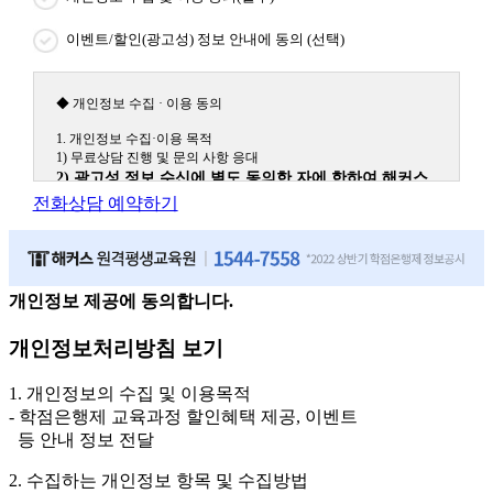
이벤트/할인(광고성) 정보 안내에 동의 (선택)
◆ 개인정보 수집 · 이용 동의
1. 개인정보 수집·이용 목적
1) 무료상담 진행 및 문의 사항 응대
2) 광고성 정보 수신에 별도 동의한 자에 한하여 해커스
원격평생교육원을 비롯한 해커스 교육그룹의 새로운 서
전화상담 예약하기
비스 신상품이나 이벤트, 최신 정보 안내 등 신청자의 취
향에 맞는 최적의 서비스를 제공하기 위함.
(해커스교육그룹: 해커스인강, 해커스프랩, 해커스톡, 해커스중국
어, 해커스일본어, 해커스잡, 해커스금융, 해커스임용, 해커스공무
원, 해커스경찰, 해커스소방, 해커스공인중개사, 해커스주택관리
개인정보 제공에 동의합니다.
사, 해커스편입 등)
개인정보처리방침 보기
2. 개인정보 수집·이용 항목: 이름, 휴대폰번호
3. 개인정보 보유/이용 기간: 법령상 정하는 경우를 제외
1. 개인정보의 수집 및 이용목적
하고는 회원탈퇴 시까지 이용 및 보관합니다. 단, 비회원
- 학점은행제 교육과정 할인혜택 제공, 이벤트
이거나 상담 시로부터 3년 이내 탈퇴하는 자의 경우, 소
등 안내 정보 전달
비자 불만 또는 분쟁처리를 위해 3년간 보관합니다.
2. 수집하는 개인정보 항목 및 수집방법
4. 신청자는 개인정보 수집·이용을 거부할 수 있습니다. 단, 거부의