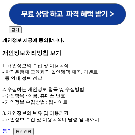
원격평생교육원을 비롯한 해커스 교육그룹의 새로운 서
비스 신상품이나 이벤트, 최신 정보 안내 등 신청자의 취
향에 맞는 최적의 서비스를 제공하기 위함.
(해커스교육그룹: 해커스인강, 해커스프랩, 해커스톡, 해커스중국
어, 해커스일본어, 해커스잡, 해커스금융, 해커스임용, 해커스공무
닫기
원, 해커스경찰, 해커스소방, 해커스공인중개사, 해커스주택관리
사, 해커스편입 등)
개인정보 제공에 동의합니다.
2. 개인정보 수집·이용 항목: 이름, 휴대폰번호
개인정보처리방침 보기
3. 개인정보 보유/이용 기간: 법령상 정하는 경우를 제
외하고는 회원탈퇴 시까지 이용 및 보관합니다. 단, 비회
1. 개인정보의 수집 및 이용목적
원이거나 상담 시로부터 3년 이내 탈퇴하는 자의 경우,
- 학점은행제 교육과정 할인혜택 제공, 이벤트
소비자 불만 또는 분쟁처리를 위해 3년간 보관합니다.
등 안내 정보 전달
4. 신청자는 개인정보 수집·이용을 거부할 수 있습니다. 단, 거부
2. 수집하는 개인정보 항목 및 수집방법
의 경우에는 상담 신청이 제한됩니다.
- 수집항목 : 이름, 휴대폰 번호
- 개인정보 수집방법 : 웹사이트
3. 개인정보의 보유 및 이용기간
- 개인정보 수집 및 이용목적이 달성 될 때까지
동의
동의안함