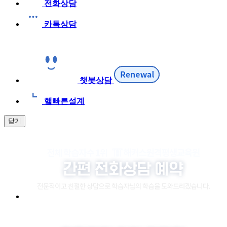
전화상담
카톡상담
챗봇상담
햌빠른설계
닫기