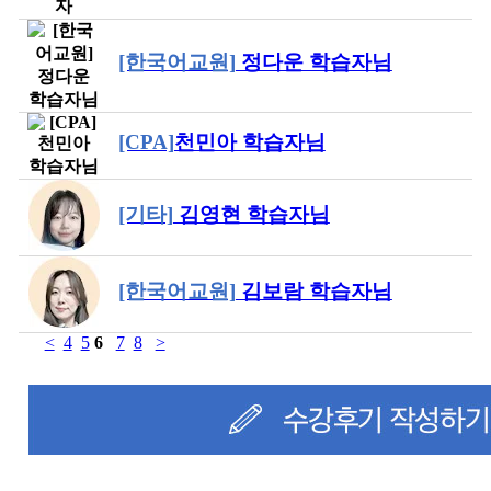
[한국어교원]
정다운 학습자님
[CPA]
천민아 학습자님
[기타]
김영현 학습자님
[한국어교원]
김보람 학습자님
<
4
5
6
7
8
>