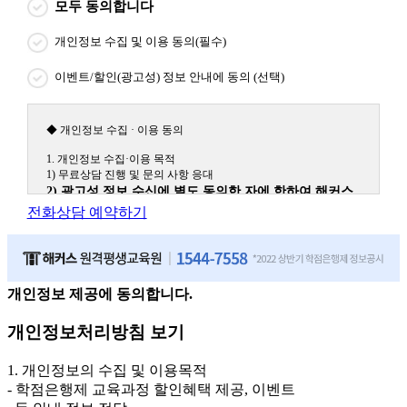
모두 동의합니다
개인정보 수집 및 이용 동의(필수)
이벤트/할인(광고성) 정보 안내에 동의 (선택)
◆ 개인정보 수집 · 이용 동의
1. 개인정보 수집·이용 목적
1) 무료상담 진행 및 문의 사항 응대
2) 광고성 정보 수신에 별도 동의한 자에 한하여 해커스
원격평생교육원을 비롯한 해커스 교육그룹의 새로운 서
전화상담 예약하기
비스 신상품이나 이벤트, 최신 정보 안내 등 신청자의 취
향에 맞는 최적의 서비스를 제공하기 위함.
(해커스교육그룹: 해커스인강, 해커스프랩, 해커스톡, 해커스중국
어, 해커스일본어, 해커스잡, 해커스금융, 해커스임용, 해커스공무
원, 해커스경찰, 해커스소방, 해커스공인중개사, 해커스주택관리
개인정보 제공에 동의합니다.
사, 해커스편입 등)
개인정보처리방침 보기
2. 개인정보 수집·이용 항목: 이름, 휴대폰번호
3. 개인정보 보유/이용 기간: 법령상 정하는 경우를 제외
1. 개인정보의 수집 및 이용목적
하고는 회원탈퇴 시까지 이용 및 보관합니다. 단, 비회원
- 학점은행제 교육과정 할인혜택 제공, 이벤트
이거나 상담 시로부터 3년 이내 탈퇴하는 자의 경우, 소