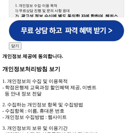
1. 개인정보 수집·이용 목적
1) 무료상담 진행 및 문의 사항 응대
2) 광고성 정보 수신에 별도 동의한 자에 한하여 해커스
원격평생교육원을 비롯한 해커스 교육그룹의 새로운 서
비스 신상품이나 이벤트, 최신 정보 안내 등 신청자의 취
향에 맞는 최적의 서비스를 제공하기 위함.
(해커스교육그룹: 해커스인강, 해커스프랩, 해커스톡, 해커스중국
어, 해커스일본어, 해커스잡, 해커스금융, 해커스임용, 해커스공무
닫기
원, 해커스경찰, 해커스소방, 해커스공인중개사, 해커스주택관리
사, 해커스편입 등)
개인정보 제공에 동의합니다.
2. 개인정보 수집·이용 항목: 이름, 휴대폰번호
개인정보처리방침 보기
3. 개인정보 보유/이용 기간: 법령상 정하는 경우를 제
외하고는 회원탈퇴 시까지 이용 및 보관합니다. 단, 비회
1. 개인정보의 수집 및 이용목적
원이거나 상담 시로부터 3년 이내 탈퇴하는 자의 경우,
- 학점은행제 교육과정 할인혜택 제공, 이벤트
소비자 불만 또는 분쟁처리를 위해 3년간 보관합니다.
등 안내 정보 전달
4. 신청자는 개인정보 수집·이용을 거부할 수 있습니다. 단, 거부
2. 수집하는 개인정보 항목 및 수집방법
의 경우에는 상담 신청이 제한됩니다.
- 수집항목 : 이름, 휴대폰 번호
- 개인정보 수집방법 : 웹사이트
3. 개인정보의 보유 및 이용기간