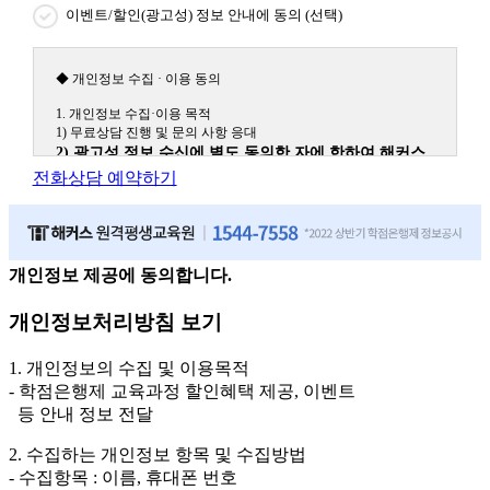
이벤트/할인(광고성) 정보 안내에 동의 (선택)
◆ 개인정보 수집 · 이용 동의
1. 개인정보 수집·이용 목적
1) 무료상담 진행 및 문의 사항 응대
2) 광고성 정보 수신에 별도 동의한 자에 한하여 해커스
원격평생교육원을 비롯한 해커스 교육그룹의 새로운 서
전화상담 예약하기
비스 신상품이나 이벤트, 최신 정보 안내 등 신청자의 취
향에 맞는 최적의 서비스를 제공하기 위함.
(해커스교육그룹: 해커스인강, 해커스프랩, 해커스톡, 해커스중국
어, 해커스일본어, 해커스잡, 해커스금융, 해커스임용, 해커스공무
원, 해커스경찰, 해커스소방, 해커스공인중개사, 해커스주택관리
개인정보 제공에 동의합니다.
사, 해커스편입 등)
개인정보처리방침 보기
2. 개인정보 수집·이용 항목: 이름, 휴대폰번호
3. 개인정보 보유/이용 기간: 법령상 정하는 경우를 제외
1. 개인정보의 수집 및 이용목적
하고는 회원탈퇴 시까지 이용 및 보관합니다. 단, 비회원
- 학점은행제 교육과정 할인혜택 제공, 이벤트
이거나 상담 시로부터 3년 이내 탈퇴하는 자의 경우, 소
등 안내 정보 전달
비자 불만 또는 분쟁처리를 위해 3년간 보관합니다.
2. 수집하는 개인정보 항목 및 수집방법
4. 신청자는 개인정보 수집·이용을 거부할 수 있습니다. 단, 거부의
- 수집항목 : 이름, 휴대폰 번호
경우에는 상담 신청이 제한됩니다.