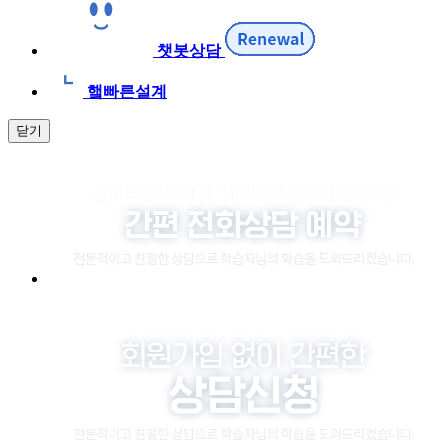
챗봇상담
햌빠른설계
닫기