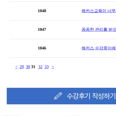
1048
해커스교육이 너무 알
1047
꼼꼼한 관리를 받으며
1046
해커스 수강중이예요
<
29
30
31
32
33
>