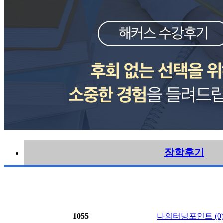
장학후기
1055
나의터닝포인트 (0