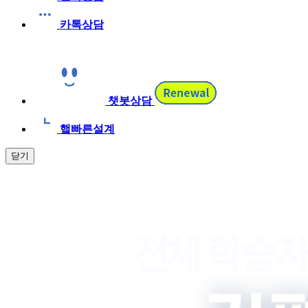
카톡상담
챗봇상담
햌빠른설계
닫기