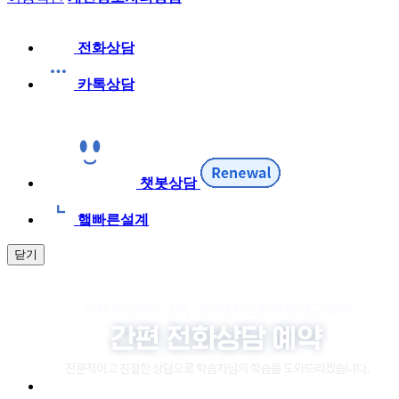
전화상담
카톡상담
챗봇상담
햌빠른설계
닫기