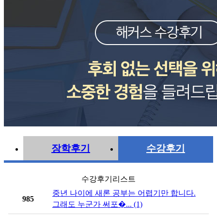
장학후기
수강후기
수강후기리스트
중년 나이에 새론 공부는 어렵기만 합니다.
985
그래도 누군가 써포�... (1)