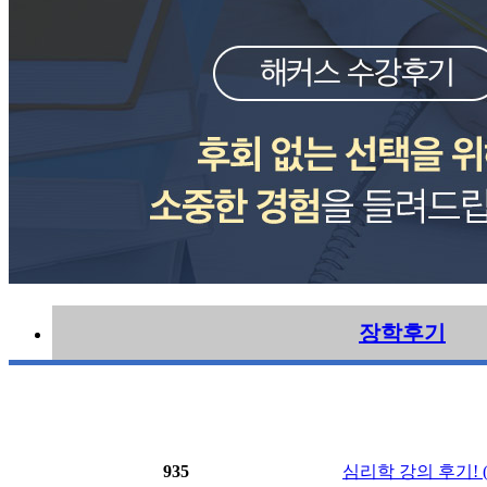
장학후기
935
심리학 강의 후기! (