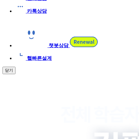
카톡상담
챗봇상담
햌빠른설계
닫기