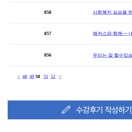
858
사회복지 실습을 하며 
857
해커스와 함께~~ (1
856
우리는 잘 할수있습니
<
48
49
50
51
52
>