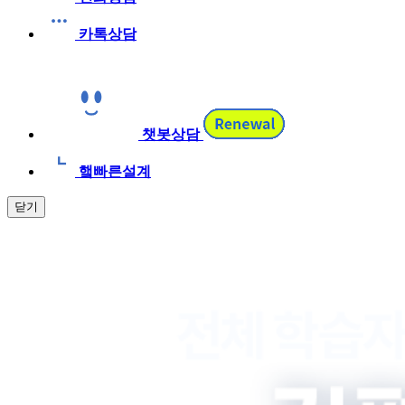
카톡상담
챗봇상담
햌빠른설계
닫기