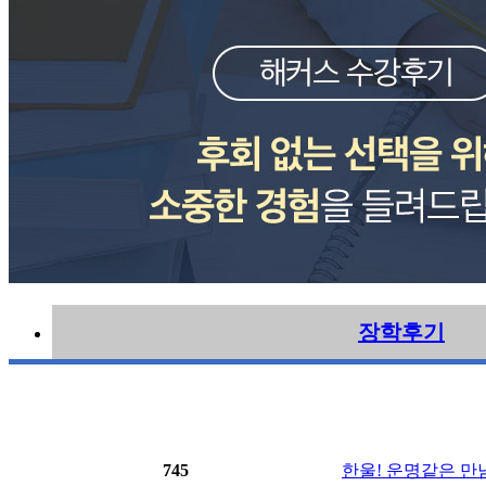
장학후기
745
한울! 운명같은 만남 