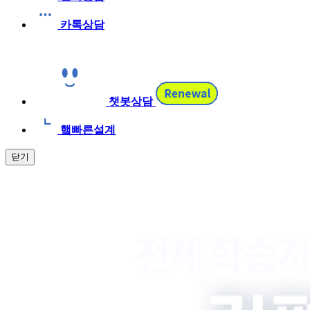
카톡상담
챗봇상담
햌빠른설계
닫기