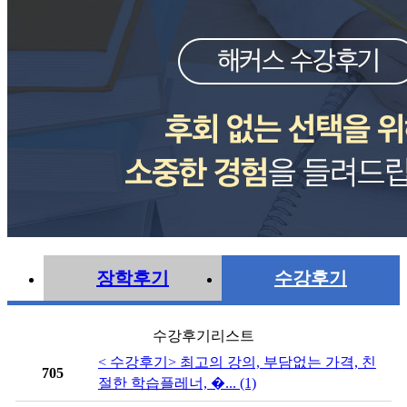
장학후기
수강후기
수강후기리스트
< 수강후기> 최고의 강의, 부담없는 가격, 친
705
절한 학습플레너, �... (1)