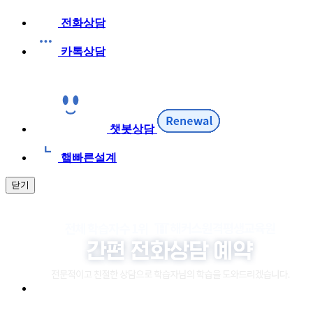
전화상담
카톡상담
챗봇상담
햌빠른설계
닫기