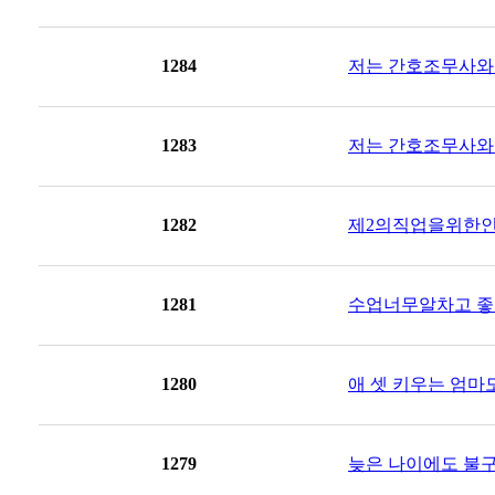
1284
저는 간호조무사와
1283
저는 간호조무사와
1282
제2의직업을위한인생
1281
수업너무알차고 좋네
1280
애 셋 키우는 엄마도
1279
늦은 나이에도 불구하