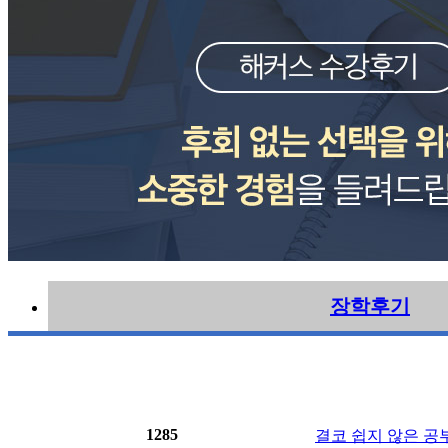
장학후기
1285
결코 쉽지 않은 공부