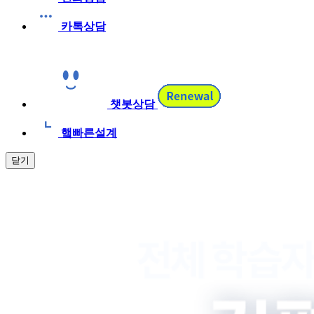
카톡상담
챗봇상담
햌빠른설계
닫기