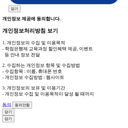
(해커스교육그룹: 해커스인강, 해커스프랩, 해커스톡, 해커스중국
어, 해커스일본어, 해커스잡, 해커스금융, 해커스임용, 해커스공무
닫기
원, 해커스경찰, 해커스소방, 해커스공인중개사, 해커스주택관리
사, 해커스편입 등)
개인정보 제공에 동의합니다.
2. 개인정보 수집·이용 항목: 이름, 휴대폰번호
개인정보처리방침 보기
3. 개인정보 보유/이용 기간: 법령상 정하는 경우를 제
외하고는 회원탈퇴 시까지 이용 및 보관합니다. 단, 비회
1. 개인정보의 수집 및 이용목적
원이거나 상담 시로부터 3년 이내 탈퇴하는 자의 경우,
- 학점은행제 교육과정 할인혜택 제공, 이벤트
소비자 불만 또는 분쟁처리를 위해 3년간 보관합니다.
등 안내 정보 전달
4. 신청자는 개인정보 수집·이용을 거부할 수 있습니다. 단, 거부
2. 수집하는 개인정보 항목 및 수집방법
의 경우에는 상담 신청이 제한됩니다.
- 수집항목 : 이름, 휴대폰 번호
- 개인정보 수집방법 : 웹사이트
3. 개인정보의 보유 및 이용기간
- 개인정보 수집 및 이용목적이 달성 될 때까지
동의
동의안함
닫기
닫기