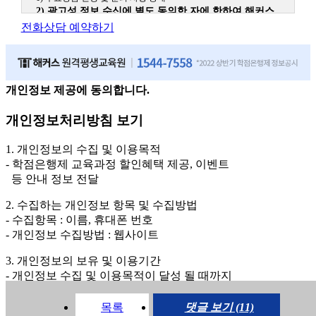
2) 광고성 정보 수신에 별도 동의한 자에 한하여 해커스
원격평생교육원을 비롯한 해커스 교육그룹의 새로운 서
전화상담 예약하기
비스 신상품이나 이벤트, 최신 정보 안내 등 신청자의 취
향에 맞는 최적의 서비스를 제공하기 위함.
(해커스교육그룹: 해커스인강, 해커스프랩, 해커스톡, 해커스중국
어, 해커스일본어, 해커스잡, 해커스금융, 해커스임용, 해커스공무
원, 해커스경찰, 해커스소방, 해커스공인중개사, 해커스주택관리
개인정보 제공에 동의합니다.
사, 해커스편입 등)
개인정보처리방침 보기
2. 개인정보 수집·이용 항목: 이름, 휴대폰번호
3. 개인정보 보유/이용 기간: 법령상 정하는 경우를 제외
1. 개인정보의 수집 및 이용목적
하고는 회원탈퇴 시까지 이용 및 보관합니다. 단, 비회원
- 학점은행제 교육과정 할인혜택 제공, 이벤트
이거나 상담 시로부터 3년 이내 탈퇴하는 자의 경우, 소
등 안내 정보 전달
비자 불만 또는 분쟁처리를 위해 3년간 보관합니다.
2. 수집하는 개인정보 항목 및 수집방법
4. 신청자는 개인정보 수집·이용을 거부할 수 있습니다. 단, 거부의
- 수집항목 : 이름, 휴대폰 번호
경우에는 상담 신청이 제한됩니다.
- 개인정보 수집방법 : 웹사이트
3. 개인정보의 보유 및 이용기간
- 개인정보 수집 및 이용목적이 달성 될 때까지
동의
동의안함
목록
댓글 보기 (11)