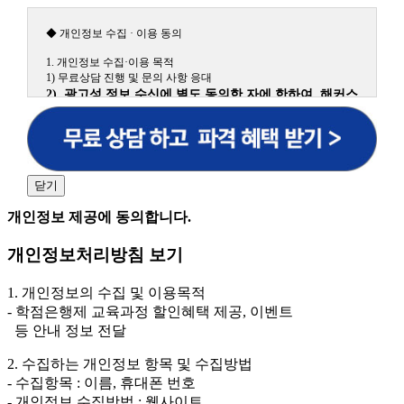
◆ 개인정보 수집 · 이용 동의
1. 개인정보 수집·이용 목적
1) 무료상담 진행 및 문의 사항 응대
2) 광고성 정보 수신에 별도 동의한 자에 한하여 해커스
원격평생교육원을 비롯한 해커스 교육그룹의 새로운 서
비스 신상품이나 이벤트, 최신 정보 안내 등 신청자의 취
향에 맞는 최적의 서비스를 제공하기 위함.
(해커스교육그룹: 해커스인강, 해커스프랩, 해커스톡, 해커스중국
어, 해커스일본어, 해커스잡, 해커스금융, 해커스임용, 해커스공무
닫기
원, 해커스경찰, 해커스소방, 해커스공인중개사, 해커스주택관리
사, 해커스편입 등)
개인정보 제공에 동의합니다.
2. 개인정보 수집·이용 항목: 이름, 휴대폰번호
개인정보처리방침 보기
3. 개인정보 보유/이용 기간: 법령상 정하는 경우를 제
외하고는 회원탈퇴 시까지 이용 및 보관합니다. 단, 비회
1. 개인정보의 수집 및 이용목적
원이거나 상담 시로부터 3년 이내 탈퇴하는 자의 경우,
- 학점은행제 교육과정 할인혜택 제공, 이벤트
소비자 불만 또는 분쟁처리를 위해 3년간 보관합니다.
등 안내 정보 전달
4. 신청자는 개인정보 수집·이용을 거부할 수 있습니다. 단, 거부
2. 수집하는 개인정보 항목 및 수집방법
의 경우에는 상담 신청이 제한됩니다.
- 수집항목 : 이름, 휴대폰 번호
- 개인정보 수집방법 : 웹사이트