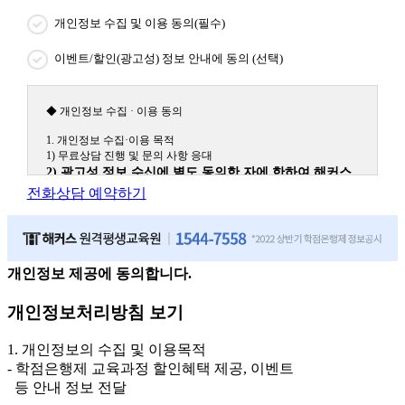
개인정보 수집 및 이용 동의(필수)
이벤트/할인(광고성) 정보 안내에 동의 (선택)
◆ 개인정보 수집 · 이용 동의
1. 개인정보 수집·이용 목적
1) 무료상담 진행 및 문의 사항 응대
2) 광고성 정보 수신에 별도 동의한 자에 한하여 해커스
원격평생교육원을 비롯한 해커스 교육그룹의 새로운 서
전화상담 예약하기
비스 신상품이나 이벤트, 최신 정보 안내 등 신청자의 취
향에 맞는 최적의 서비스를 제공하기 위함.
(해커스교육그룹: 해커스인강, 해커스프랩, 해커스톡, 해커스중국
어, 해커스일본어, 해커스잡, 해커스금융, 해커스임용, 해커스공무
원, 해커스경찰, 해커스소방, 해커스공인중개사, 해커스주택관리
개인정보 제공에 동의합니다.
사, 해커스편입 등)
개인정보처리방침 보기
2. 개인정보 수집·이용 항목: 이름, 휴대폰번호
3. 개인정보 보유/이용 기간: 법령상 정하는 경우를 제외
1. 개인정보의 수집 및 이용목적
하고는 회원탈퇴 시까지 이용 및 보관합니다. 단, 비회원
- 학점은행제 교육과정 할인혜택 제공, 이벤트
이거나 상담 시로부터 3년 이내 탈퇴하는 자의 경우, 소
등 안내 정보 전달
비자 불만 또는 분쟁처리를 위해 3년간 보관합니다.