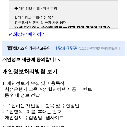
◆ 개인정보 수집 · 이용 동의
1. 개인정보 수집·이용 목적
1) 무료상담 진행 및 문의 사항 응대
2) 광고성 정보 수신에 별도 동의한 자에 한하여 해커스
원격평생교육원을 비롯한 해커스 교육그룹의 새로운 서
전화상담 예약하기
비스 신상품이나 이벤트, 최신 정보 안내 등 신청자의 취
향에 맞는 최적의 서비스를 제공하기 위함.
(해커스교육그룹: 해커스인강, 해커스프랩, 해커스톡, 해커스중국
어, 해커스일본어, 해커스잡, 해커스금융, 해커스임용, 해커스공무
원, 해커스경찰, 해커스소방, 해커스공인중개사, 해커스주택관리
개인정보 제공에 동의합니다.
사, 해커스편입 등)
개인정보처리방침 보기
2. 개인정보 수집·이용 항목: 이름, 휴대폰번호
3. 개인정보 보유/이용 기간: 법령상 정하는 경우를 제외
1. 개인정보의 수집 및 이용목적
하고는 회원탈퇴 시까지 이용 및 보관합니다. 단, 비회원
- 학점은행제 교육과정 할인혜택 제공, 이벤트
이거나 상담 시로부터 3년 이내 탈퇴하는 자의 경우, 소
등 안내 정보 전달
비자 불만 또는 분쟁처리를 위해 3년간 보관합니다.
2. 수집하는 개인정보 항목 및 수집방법
4. 신청자는 개인정보 수집·이용을 거부할 수 있습니다. 단, 거부의
- 수집항목 : 이름, 휴대폰 번호
경우에는 상담 신청이 제한됩니다.
- 개인정보 수집방법 : 웹사이트