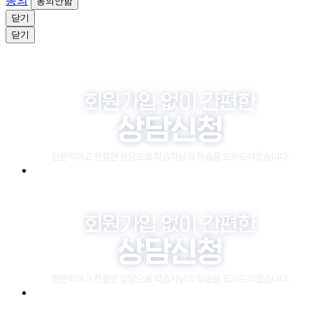
동의
동의안함
닫기
닫기