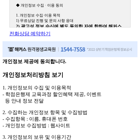
◆ 개인정보 수집 · 이용 동의
1. 개인정보 수집·이용 목적
1) 무료상담 진행 및 문의 사항 응대
2) 광고성 정보 수신에 별도 동의한 자에 한하여 해커스
원격평생교육원을 비롯한 해커스 교육그룹의 새로운 서
전화상담 예약하기
비스 신상품이나 이벤트, 최신 정보 안내 등 신청자의 취
향에 맞는 최적의 서비스를 제공하기 위함.
(해커스교육그룹: 해커스인강, 해커스프랩, 해커스톡, 해커스중국
어, 해커스일본어, 해커스잡, 해커스금융, 해커스임용, 해커스공무
원, 해커스경찰, 해커스소방, 해커스공인중개사, 해커스주택관리
개인정보 제공에 동의합니다.
사, 해커스편입 등)
개인정보처리방침 보기
2. 개인정보 수집·이용 항목: 이름, 휴대폰번호
3. 개인정보 보유/이용 기간: 법령상 정하는 경우를 제외
1. 개인정보의 수집 및 이용목적
하고는 회원탈퇴 시까지 이용 및 보관합니다. 단, 비회원
- 학점은행제 교육과정 할인혜택 제공, 이벤트
이거나 상담 시로부터 3년 이내 탈퇴하는 자의 경우, 소
등 안내 정보 전달
비자 불만 또는 분쟁처리를 위해 3년간 보관합니다.
2. 수집하는 개인정보 항목 및 수집방법
4. 신청자는 개인정보 수집·이용을 거부할 수 있습니다. 단, 거부의
- 수집항목 : 이름, 휴대폰 번호
경우에는 상담 신청이 제한됩니다.
- 개인정보 수집방법 : 웹사이트
3. 개인정보의 보유 및 이용기간