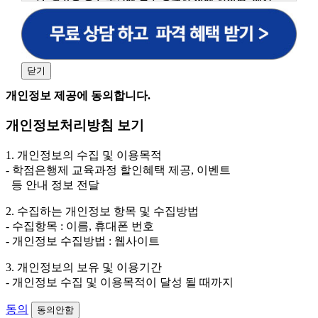
원격평생교육원을 비롯한 해커스 교육그룹의 새로운 서
비스 신상품이나 이벤트, 최신 정보 안내 등 신청자의 취
향에 맞는 최적의 서비스를 제공하기 위함.
(해커스교육그룹: 해커스인강, 해커스프랩, 해커스톡, 해커스중국
어, 해커스일본어, 해커스잡, 해커스금융, 해커스임용, 해커스공무
닫기
원, 해커스경찰, 해커스소방, 해커스공인중개사, 해커스주택관리
사, 해커스편입 등)
개인정보 제공에 동의합니다.
2. 개인정보 수집·이용 항목: 이름, 휴대폰번호
개인정보처리방침 보기
3. 개인정보 보유/이용 기간: 법령상 정하는 경우를 제
외하고는 회원탈퇴 시까지 이용 및 보관합니다. 단, 비회
1. 개인정보의 수집 및 이용목적
원이거나 상담 시로부터 3년 이내 탈퇴하는 자의 경우,
- 학점은행제 교육과정 할인혜택 제공, 이벤트
소비자 불만 또는 분쟁처리를 위해 3년간 보관합니다.
등 안내 정보 전달
4. 신청자는 개인정보 수집·이용을 거부할 수 있습니다. 단, 거부
2. 수집하는 개인정보 항목 및 수집방법
의 경우에는 상담 신청이 제한됩니다.
- 수집항목 : 이름, 휴대폰 번호
- 개인정보 수집방법 : 웹사이트
3. 개인정보의 보유 및 이용기간
- 개인정보 수집 및 이용목적이 달성 될 때까지
동의
동의안함