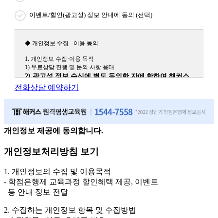
이벤트/할인(광고성) 정보 안내에 동의 (선택)
◆ 개인정보 수집 · 이용 동의
1. 개인정보 수집·이용 목적
1) 무료상담 진행 및 문의 사항 응대
2) 광고성 정보 수신에 별도 동의한 자에 한하여 해커스
원격평생교육원을 비롯한 해커스 교육그룹의 새로운 서
전화상담 예약하기
비스 신상품이나 이벤트, 최신 정보 안내 등 신청자의 취
향에 맞는 최적의 서비스를 제공하기 위함.
(해커스교육그룹: 해커스인강, 해커스프랩, 해커스톡, 해커스중국
어, 해커스일본어, 해커스잡, 해커스금융, 해커스임용, 해커스공무
원, 해커스경찰, 해커스소방, 해커스공인중개사, 해커스주택관리
개인정보 제공에 동의합니다.
사, 해커스편입 등)
개인정보처리방침 보기
2. 개인정보 수집·이용 항목: 이름, 휴대폰번호
3. 개인정보 보유/이용 기간: 법령상 정하는 경우를 제외
1. 개인정보의 수집 및 이용목적
하고는 회원탈퇴 시까지 이용 및 보관합니다. 단, 비회원
- 학점은행제 교육과정 할인혜택 제공, 이벤트
이거나 상담 시로부터 3년 이내 탈퇴하는 자의 경우, 소
등 안내 정보 전달
비자 불만 또는 분쟁처리를 위해 3년간 보관합니다.
2. 수집하는 개인정보 항목 및 수집방법
4. 신청자는 개인정보 수집·이용을 거부할 수 있습니다. 단, 거부의