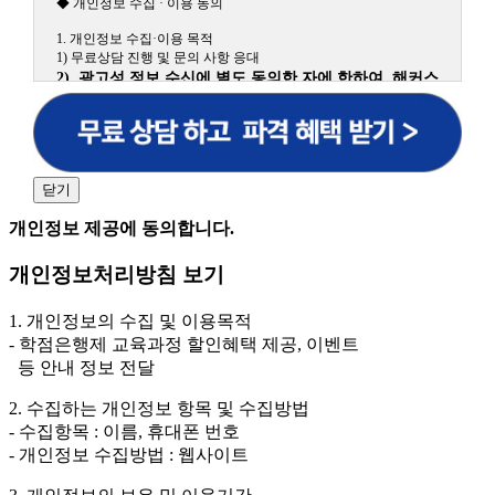
◆ 개인정보 수집 · 이용 동의
1. 개인정보 수집·이용 목적
1) 무료상담 진행 및 문의 사항 응대
2) 광고성 정보 수신에 별도 동의한 자에 한하여 해커스
원격평생교육원을 비롯한 해커스 교육그룹의 새로운 서
비스 신상품이나 이벤트, 최신 정보 안내 등 신청자의 취
향에 맞는 최적의 서비스를 제공하기 위함.
(해커스교육그룹: 해커스인강, 해커스프랩, 해커스톡, 해커스중국
어, 해커스일본어, 해커스잡, 해커스금융, 해커스임용, 해커스공무
닫기
원, 해커스경찰, 해커스소방, 해커스공인중개사, 해커스주택관리
사, 해커스편입 등)
개인정보 제공에 동의합니다.
2. 개인정보 수집·이용 항목: 이름, 휴대폰번호
개인정보처리방침 보기
3. 개인정보 보유/이용 기간: 법령상 정하는 경우를 제
외하고는 회원탈퇴 시까지 이용 및 보관합니다. 단, 비회
1. 개인정보의 수집 및 이용목적
원이거나 상담 시로부터 3년 이내 탈퇴하는 자의 경우,
- 학점은행제 교육과정 할인혜택 제공, 이벤트
소비자 불만 또는 분쟁처리를 위해 3년간 보관합니다.
등 안내 정보 전달
4. 신청자는 개인정보 수집·이용을 거부할 수 있습니다. 단, 거부
2. 수집하는 개인정보 항목 및 수집방법
의 경우에는 상담 신청이 제한됩니다.
- 수집항목 : 이름, 휴대폰 번호
- 개인정보 수집방법 : 웹사이트