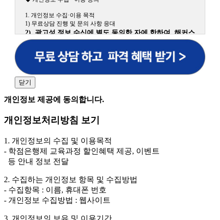
1. 개인정보 수집·이용 목적
1) 무료상담 진행 및 문의 사항 응대
2) 광고성 정보 수신에 별도 동의한 자에 한하여 해커스
원격평생교육원을 비롯한 해커스 교육그룹의 새로운 서
비스 신상품이나 이벤트, 최신 정보 안내 등 신청자의 취
향에 맞는 최적의 서비스를 제공하기 위함.
(해커스교육그룹: 해커스인강, 해커스프랩, 해커스톡, 해커스중국
어, 해커스일본어, 해커스잡, 해커스금융, 해커스임용, 해커스공무
닫기
원, 해커스경찰, 해커스소방, 해커스공인중개사, 해커스주택관리
사, 해커스편입 등)
개인정보 제공에 동의합니다.
2. 개인정보 수집·이용 항목: 이름, 휴대폰번호
개인정보처리방침 보기
3. 개인정보 보유/이용 기간: 법령상 정하는 경우를 제
외하고는 회원탈퇴 시까지 이용 및 보관합니다. 단, 비회
1. 개인정보의 수집 및 이용목적
원이거나 상담 시로부터 3년 이내 탈퇴하는 자의 경우,
- 학점은행제 교육과정 할인혜택 제공, 이벤트
소비자 불만 또는 분쟁처리를 위해 3년간 보관합니다.
등 안내 정보 전달
4. 신청자는 개인정보 수집·이용을 거부할 수 있습니다. 단, 거부
2. 수집하는 개인정보 항목 및 수집방법
의 경우에는 상담 신청이 제한됩니다.
- 수집항목 : 이름, 휴대폰 번호
- 개인정보 수집방법 : 웹사이트
3. 개인정보의 보유 및 이용기간