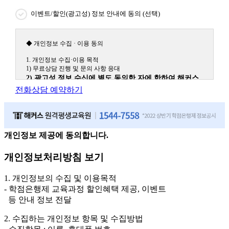
이벤트/할인(광고성) 정보 안내에 동의 (선택)
◆ 개인정보 수집 · 이용 동의
1. 개인정보 수집·이용 목적
1) 무료상담 진행 및 문의 사항 응대
2) 광고성 정보 수신에 별도 동의한 자에 한하여 해커스
원격평생교육원을 비롯한 해커스 교육그룹의 새로운 서
전화상담 예약하기
비스 신상품이나 이벤트, 최신 정보 안내 등 신청자의 취
향에 맞는 최적의 서비스를 제공하기 위함.
(해커스교육그룹: 해커스인강, 해커스프랩, 해커스톡, 해커스중국
어, 해커스일본어, 해커스잡, 해커스금융, 해커스임용, 해커스공무
원, 해커스경찰, 해커스소방, 해커스공인중개사, 해커스주택관리
개인정보 제공에 동의합니다.
사, 해커스편입 등)
개인정보처리방침 보기
2. 개인정보 수집·이용 항목: 이름, 휴대폰번호
3. 개인정보 보유/이용 기간: 법령상 정하는 경우를 제외
1. 개인정보의 수집 및 이용목적
하고는 회원탈퇴 시까지 이용 및 보관합니다. 단, 비회원
- 학점은행제 교육과정 할인혜택 제공, 이벤트
이거나 상담 시로부터 3년 이내 탈퇴하는 자의 경우, 소
등 안내 정보 전달
비자 불만 또는 분쟁처리를 위해 3년간 보관합니다.
2. 수집하는 개인정보 항목 및 수집방법
4. 신청자는 개인정보 수집·이용을 거부할 수 있습니다. 단, 거부의