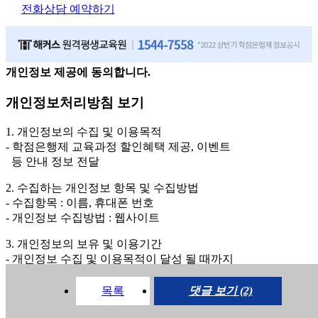
원격평생교육원을 비롯한 해커스 교육그룹의 새로운 서
전화상담 예약하기
비스 신상품이나 이벤트, 최신 정보 안내 등 신청자의 취
향에 맞는 최적의 서비스를 제공하기 위함.
(해커스교육그룹: 해커스인강, 해커스프랩, 해커스톡, 해커스중국
어, 해커스일본어, 해커스잡, 해커스금융, 해커스임용, 해커스공무
원, 해커스경찰, 해커스소방, 해커스공인중개사, 해커스주택관리
개인정보 제공에 동의합니다.
사, 해커스편입 등)
개인정보처리방침 보기
2. 개인정보 수집·이용 항목: 이름, 휴대폰번호
3. 개인정보 보유/이용 기간: 법령상 정하는 경우를 제외
1. 개인정보의 수집 및 이용목적
하고는 회원탈퇴 시까지 이용 및 보관합니다. 단, 비회원
- 학점은행제 교육과정 할인혜택 제공, 이벤트
이거나 상담 시로부터 3년 이내 탈퇴하는 자의 경우, 소
등 안내 정보 전달
비자 불만 또는 분쟁처리를 위해 3년간 보관합니다.
2. 수집하는 개인정보 항목 및 수집방법
4. 신청자는 개인정보 수집·이용을 거부할 수 있습니다. 단, 거부의
- 수집항목 : 이름, 휴대폰 번호
경우에는 상담 신청이 제한됩니다.
- 개인정보 수집방법 : 웹사이트
3. 개인정보의 보유 및 이용기간
- 개인정보 수집 및 이용목적이 달성 될 때까지
동의
동의안함
목록
댓글 보기 (2)
닫기