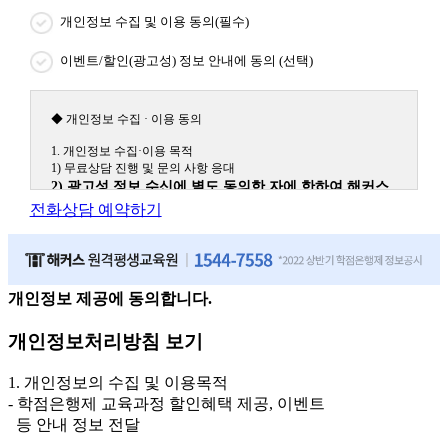
개인정보 수집 및 이용 동의(필수)
이벤트/할인(광고성) 정보 안내에 동의 (선택)
◆ 개인정보 수집 · 이용 동의
1. 개인정보 수집·이용 목적
1) 무료상담 진행 및 문의 사항 응대
2) 광고성 정보 수신에 별도 동의한 자에 한하여 해커스
원격평생교육원을 비롯한 해커스 교육그룹의 새로운 서
전화상담 예약하기
비스 신상품이나 이벤트, 최신 정보 안내 등 신청자의 취
향에 맞는 최적의 서비스를 제공하기 위함.
(해커스교육그룹: 해커스인강, 해커스프랩, 해커스톡, 해커스중국
어, 해커스일본어, 해커스잡, 해커스금융, 해커스임용, 해커스공무
원, 해커스경찰, 해커스소방, 해커스공인중개사, 해커스주택관리
개인정보 제공에 동의합니다.
사, 해커스편입 등)
개인정보처리방침 보기
2. 개인정보 수집·이용 항목: 이름, 휴대폰번호
3. 개인정보 보유/이용 기간: 법령상 정하는 경우를 제외
1. 개인정보의 수집 및 이용목적
하고는 회원탈퇴 시까지 이용 및 보관합니다. 단, 비회원
- 학점은행제 교육과정 할인혜택 제공, 이벤트
이거나 상담 시로부터 3년 이내 탈퇴하는 자의 경우, 소
등 안내 정보 전달
비자 불만 또는 분쟁처리를 위해 3년간 보관합니다.