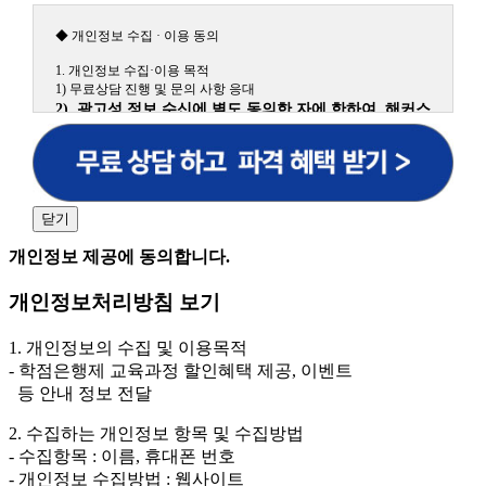
◆ 개인정보 수집 · 이용 동의
1. 개인정보 수집·이용 목적
1) 무료상담 진행 및 문의 사항 응대
2) 광고성 정보 수신에 별도 동의한 자에 한하여 해커스
원격평생교육원을 비롯한 해커스 교육그룹의 새로운 서
비스 신상품이나 이벤트, 최신 정보 안내 등 신청자의 취
향에 맞는 최적의 서비스를 제공하기 위함.
(해커스교육그룹: 해커스인강, 해커스프랩, 해커스톡, 해커스중국
어, 해커스일본어, 해커스잡, 해커스금융, 해커스임용, 해커스공무
닫기
원, 해커스경찰, 해커스소방, 해커스공인중개사, 해커스주택관리
사, 해커스편입 등)
개인정보 제공에 동의합니다.
2. 개인정보 수집·이용 항목: 이름, 휴대폰번호
개인정보처리방침 보기
3. 개인정보 보유/이용 기간: 법령상 정하는 경우를 제
외하고는 회원탈퇴 시까지 이용 및 보관합니다. 단, 비회
1. 개인정보의 수집 및 이용목적
원이거나 상담 시로부터 3년 이내 탈퇴하는 자의 경우,
- 학점은행제 교육과정 할인혜택 제공, 이벤트
소비자 불만 또는 분쟁처리를 위해 3년간 보관합니다.
등 안내 정보 전달
4. 신청자는 개인정보 수집·이용을 거부할 수 있습니다. 단, 거부
2. 수집하는 개인정보 항목 및 수집방법
의 경우에는 상담 신청이 제한됩니다.
- 수집항목 : 이름, 휴대폰 번호
- 개인정보 수집방법 : 웹사이트