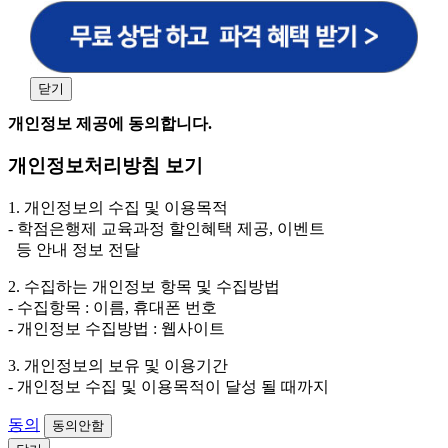
원격평생교육원을 비롯한 해커스 교육그룹의 새로운 서
비스 신상품이나 이벤트, 최신 정보 안내 등 신청자의 취
향에 맞는 최적의 서비스를 제공하기 위함.
(해커스교육그룹: 해커스인강, 해커스프랩, 해커스톡, 해커스중국
어, 해커스일본어, 해커스잡, 해커스금융, 해커스임용, 해커스공무
닫기
원, 해커스경찰, 해커스소방, 해커스공인중개사, 해커스주택관리
사, 해커스편입 등)
개인정보 제공에 동의합니다.
2. 개인정보 수집·이용 항목: 이름, 휴대폰번호
개인정보처리방침 보기
3. 개인정보 보유/이용 기간: 법령상 정하는 경우를 제
외하고는 회원탈퇴 시까지 이용 및 보관합니다. 단, 비회
1. 개인정보의 수집 및 이용목적
원이거나 상담 시로부터 3년 이내 탈퇴하는 자의 경우,
- 학점은행제 교육과정 할인혜택 제공, 이벤트
소비자 불만 또는 분쟁처리를 위해 3년간 보관합니다.
등 안내 정보 전달
4. 신청자는 개인정보 수집·이용을 거부할 수 있습니다. 단, 거부
2. 수집하는 개인정보 항목 및 수집방법
의 경우에는 상담 신청이 제한됩니다.
- 수집항목 : 이름, 휴대폰 번호
- 개인정보 수집방법 : 웹사이트
3. 개인정보의 보유 및 이용기간
- 개인정보 수집 및 이용목적이 달성 될 때까지
동의
동의안함