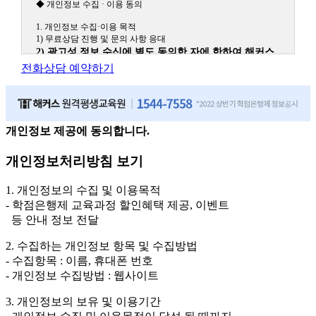
◆ 개인정보 수집 · 이용 동의
1. 개인정보 수집·이용 목적
1) 무료상담 진행 및 문의 사항 응대
2) 광고성 정보 수신에 별도 동의한 자에 한하여 해커스
원격평생교육원을 비롯한 해커스 교육그룹의 새로운 서
전화상담 예약하기
비스 신상품이나 이벤트, 최신 정보 안내 등 신청자의 취
향에 맞는 최적의 서비스를 제공하기 위함.
(해커스교육그룹: 해커스인강, 해커스프랩, 해커스톡, 해커스중국
어, 해커스일본어, 해커스잡, 해커스금융, 해커스임용, 해커스공무
원, 해커스경찰, 해커스소방, 해커스공인중개사, 해커스주택관리
개인정보 제공에 동의합니다.
사, 해커스편입 등)
개인정보처리방침 보기
2. 개인정보 수집·이용 항목: 이름, 휴대폰번호
3. 개인정보 보유/이용 기간: 법령상 정하는 경우를 제외
1. 개인정보의 수집 및 이용목적
하고는 회원탈퇴 시까지 이용 및 보관합니다. 단, 비회원
- 학점은행제 교육과정 할인혜택 제공, 이벤트
이거나 상담 시로부터 3년 이내 탈퇴하는 자의 경우, 소
등 안내 정보 전달
비자 불만 또는 분쟁처리를 위해 3년간 보관합니다.
2. 수집하는 개인정보 항목 및 수집방법
4. 신청자는 개인정보 수집·이용을 거부할 수 있습니다. 단, 거부의
- 수집항목 : 이름, 휴대폰 번호
경우에는 상담 신청이 제한됩니다.
- 개인정보 수집방법 : 웹사이트
3. 개인정보의 보유 및 이용기간