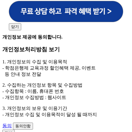
원격평생교육원을 비롯한 해커스 교육그룹의 새로운 서
비스 신상품이나 이벤트, 최신 정보 안내 등 신청자의 취
향에 맞는 최적의 서비스를 제공하기 위함.
(해커스교육그룹: 해커스인강, 해커스프랩, 해커스톡, 해커스중국
어, 해커스일본어, 해커스잡, 해커스금융, 해커스임용, 해커스공무
닫기
원, 해커스경찰, 해커스소방, 해커스공인중개사, 해커스주택관리
사, 해커스편입 등)
개인정보 제공에 동의합니다.
2. 개인정보 수집·이용 항목: 이름, 휴대폰번호
개인정보처리방침 보기
3. 개인정보 보유/이용 기간: 법령상 정하는 경우를 제
외하고는 회원탈퇴 시까지 이용 및 보관합니다. 단, 비회
1. 개인정보의 수집 및 이용목적
원이거나 상담 시로부터 3년 이내 탈퇴하는 자의 경우,
- 학점은행제 교육과정 할인혜택 제공, 이벤트
소비자 불만 또는 분쟁처리를 위해 3년간 보관합니다.
등 안내 정보 전달
4. 신청자는 개인정보 수집·이용을 거부할 수 있습니다. 단, 거부
2. 수집하는 개인정보 항목 및 수집방법
의 경우에는 상담 신청이 제한됩니다.
- 수집항목 : 이름, 휴대폰 번호
- 개인정보 수집방법 : 웹사이트
3. 개인정보의 보유 및 이용기간
- 개인정보 수집 및 이용목적이 달성 될 때까지
동의
동의안함