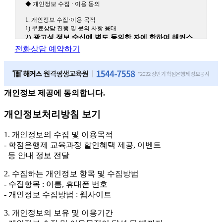
◆ 개인정보 수집 · 이용 동의
1. 개인정보 수집·이용 목적
1) 무료상담 진행 및 문의 사항 응대
2) 광고성 정보 수신에 별도 동의한 자에 한하여 해커스
원격평생교육원을 비롯한 해커스 교육그룹의 새로운 서
전화상담 예약하기
비스 신상품이나 이벤트, 최신 정보 안내 등 신청자의 취
향에 맞는 최적의 서비스를 제공하기 위함.
(해커스교육그룹: 해커스인강, 해커스프랩, 해커스톡, 해커스중국
어, 해커스일본어, 해커스잡, 해커스금융, 해커스임용, 해커스공무
원, 해커스경찰, 해커스소방, 해커스공인중개사, 해커스주택관리
개인정보 제공에 동의합니다.
사, 해커스편입 등)
개인정보처리방침 보기
2. 개인정보 수집·이용 항목: 이름, 휴대폰번호
3. 개인정보 보유/이용 기간: 법령상 정하는 경우를 제외
1. 개인정보의 수집 및 이용목적
하고는 회원탈퇴 시까지 이용 및 보관합니다. 단, 비회원
- 학점은행제 교육과정 할인혜택 제공, 이벤트
이거나 상담 시로부터 3년 이내 탈퇴하는 자의 경우, 소
등 안내 정보 전달
비자 불만 또는 분쟁처리를 위해 3년간 보관합니다.
2. 수집하는 개인정보 항목 및 수집방법
4. 신청자는 개인정보 수집·이용을 거부할 수 있습니다. 단, 거부의
- 수집항목 : 이름, 휴대폰 번호
경우에는 상담 신청이 제한됩니다.
- 개인정보 수집방법 : 웹사이트
3. 개인정보의 보유 및 이용기간