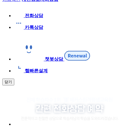
전화상담
카톡상담
챗봇상담
햌빠른설계
닫기