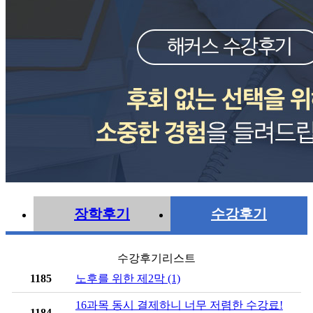
장학후기
수강후기
수강후기리스트
1185
노후를 위한 제2막 (1)
16과목 동시 결제하니 너무 저렴한 수강료!
1184