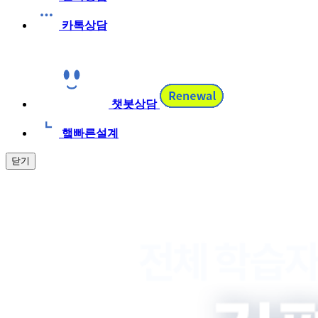
카톡상담
챗봇상담
햌빠른설계
닫기