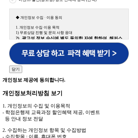
◆ 개인정보 수집 · 이용 동의
1. 개인정보 수집·이용 목적
1) 무료상담 진행 및 문의 사항 응대
2) 광고성 정보 수신에 별도 동의한 자에 한하여 해커스
원격평생교육원을 비롯한 해커스 교육그룹의 새로운 서
비스 신상품이나 이벤트, 최신 정보 안내 등 신청자의 취
향에 맞는 최적의 서비스를 제공하기 위함.
(해커스교육그룹: 해커스인강, 해커스프랩, 해커스톡, 해커스중국
어, 해커스일본어, 해커스잡, 해커스금융, 해커스임용, 해커스공무
닫기
원, 해커스경찰, 해커스소방, 해커스공인중개사, 해커스주택관리
사, 해커스편입 등)
개인정보 제공에 동의합니다.
2. 개인정보 수집·이용 항목: 이름, 휴대폰번호
개인정보처리방침 보기
3. 개인정보 보유/이용 기간: 법령상 정하는 경우를 제
외하고는 회원탈퇴 시까지 이용 및 보관합니다. 단, 비회
1. 개인정보의 수집 및 이용목적
원이거나 상담 시로부터 3년 이내 탈퇴하는 자의 경우,
- 학점은행제 교육과정 할인혜택 제공, 이벤트
소비자 불만 또는 분쟁처리를 위해 3년간 보관합니다.
등 안내 정보 전달
4. 신청자는 개인정보 수집·이용을 거부할 수 있습니다. 단, 거부
2. 수집하는 개인정보 항목 및 수집방법
의 경우에는 상담 신청이 제한됩니다.
- 수집항목 : 이름, 휴대폰 번호