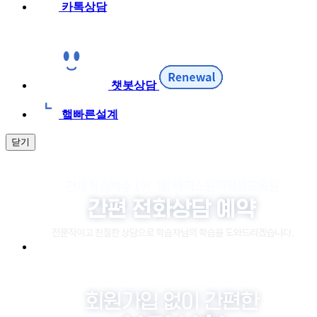
카톡상담
챗봇상담
햌빠른설계
닫기