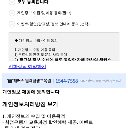
모두 동의합니다
개인정보 수집 및 이용 동의(필수)
이벤트/할인(광고성) 정보 안내에 동의 (선택)
◆ 개인정보 수집 · 이용 동의
1. 개인정보 수집·이용 목적
1) 무료상담 진행 및 문의 사항 응대
2) 광고성 정보 수신에 별도 동의한 자에 한하여 해커스
원격평생교육원을 비롯한 해커스 교육그룹의 새로운 서
전화상담 예약하기
비스 신상품이나 이벤트, 최신 정보 안내 등 신청자의 취
향에 맞는 최적의 서비스를 제공하기 위함.
(해커스교육그룹: 해커스인강, 해커스프랩, 해커스톡, 해커스중국
어, 해커스일본어, 해커스잡, 해커스금융, 해커스임용, 해커스공무
원, 해커스경찰, 해커스소방, 해커스공인중개사, 해커스주택관리
개인정보 제공에 동의합니다.
사, 해커스편입 등)
개인정보처리방침 보기
2. 개인정보 수집·이용 항목: 이름, 휴대폰번호
3. 개인정보 보유/이용 기간: 법령상 정하는 경우를 제외
1. 개인정보의 수집 및 이용목적
하고는 회원탈퇴 시까지 이용 및 보관합니다. 단, 비회원
- 학점은행제 교육과정 할인혜택 제공, 이벤트
이거나 상담 시로부터 3년 이내 탈퇴하는 자의 경우, 소